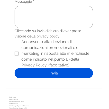
Messaggio
*
Cliccando su invia dichiaro di aver preso 
visione della 
privacy policy
Acconsento alla ricezione di 
comunicazioni promozionali e di 
marketing in risposta alle mie richieste 
come indicato nel punto 
B)
 della 
Privacy Policy
. (facoltativo)
Invia
Sede legale
Via M. Fanti n. 2
42124 – Reggio nell’Emilia
Sedi operative
Via Giuseppe Sapeto 32R, Genova
Piazza Caduti 12, Alpignano (TO)