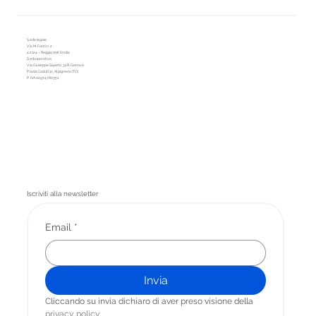
Sede legale
Via M. Fanti n. 2
42124 – Reggio nell’Emilia
Sedi operative
Via Giuseppe Sapeto 32R, Genova
Piazza Caduti 12, Alpignano (TO)
P.IVA 02974780351
Iscriviti alla newsletter
Email
*
Invia
Cliccando su invia dichiaro di aver preso visione della 
privacy
 policy