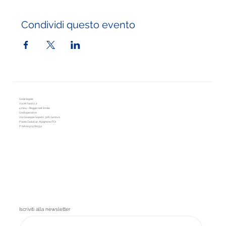
Condividi questo evento
Sede legale
Via M. Fanti n. 2
42124 – Reggio nell’Emilia
Sedi operative
Via Giuseppe Sapeto 32R, Genova
Piazza Caduti 12, Alpignano (TO)
P.IVA 02974780351
Iscriviti alla newsletter