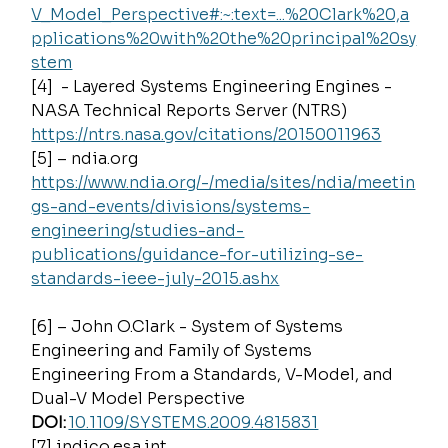
V_Model_Perspective#:~:text=...%20Clark%20,a
pplications%20with%20the%20principal%20sy
stem
[4]  - Layered Systems Engineering Engines - 
NASA Technical Reports Server (NTRS) 
https://ntrs.nasa.gov/citations/20150011963
[5] – 
ndia.org
https://www.ndia.org/-/media/sites/ndia/meetin
gs-and-events/divisions/systems-
engineering/studies-and-
publications/guidance-for-utilizing-se-
standards-ieee-july-2015.ashx
[6] – John O.Clark - System of Systems 
Engineering and Family of Systems 
Engineering From a Standards, V-Model, and 
Dual-V Model Perspective 
DOI: 
10.1109/SYSTEMS.2009.4815831
[7] 
indico.esa.int